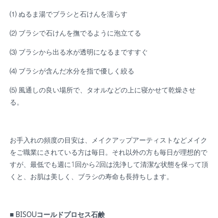
⑴ ぬるま湯でブラシと石けんを濡らす
⑵ ブラシで石けんを撫でるように泡立てる
⑶ ブラシから出る水が透明になるまですすぐ
⑷ ブラシが含んだ水分を指で優しく絞る
⑸ 風通しの良い場所で、タオルなどの上に寝かせて乾燥させ
る。
お手入れの頻度の目安は、メイクアップアーティストなどメイク
をご職業にされている方は毎日。それ以外の方も毎日が理想的で
すが、最低でも週に1回から2回は洗浄して清潔な状態を保って頂
くと、お肌は美しく、ブラシの寿命も長持ちします。
■ BISOUコールドプロセス石鹸