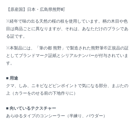
【原産国】日本・広島県熊野町
※経年で味の出る天然の桜の枝を使用しています。柄の木目や色
目は商品ごとに異なりますが、それは、あなただけのブラシであ
る証です。
※本製品には、
「筆の都
熊野」で製造された
熊野筆®正規品の証
としてブランドマーク証紙とシリアルナンバーが付与されていま
す
。
■ 用途
クマ、しみ、ニキビなどピンポイントで気になる部分、まぶたの
上（カラーをのせる前の下地作りに）
■ 向いているテクスチャー
あらゆるタイプのコンシーラー（半練り、パウダー）