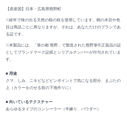
【原産国】日本・広島県熊野町
※経年で味の出る天然の桜の枝を使用しています。柄の木目や色
目は商品ごとに異なりますが、それは、あなただけのブラシであ
る証です。
※本製品には、
「筆の都
熊野」で製造された
熊野筆®正規品の証
としてブランドマーク証紙とシリアルナンバーが付与されていま
す
。
■ 用途
クマ、しみ、ニキビなどピンポイントで気になる部分、まぶたの
上（カラーをのせる前の下地作りに）
■ 向いているテクスチャー
あらゆるタイプのコンシーラー（半練り、パウダー）