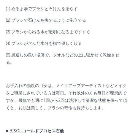
⑴ ぬるま湯でブラシと石けんを濡らす
⑵ ブラシで石けんを撫でるように泡立てる
⑶ ブラシから出る水が透明になるまですすぐ
⑷ ブラシが含んだ水分を指で優しく絞る
⑸ 風通しの良い場所で、タオルなどの上に寝かせて乾燥させ
る。
お手入れの頻度の目安は、メイクアップアーティストなどメイク
をご職業にされている方は毎日。それ以外の方も毎日が理想的で
すが、最低でも週に1回から2回は洗浄して清潔な状態を保って頂
くと、お肌は美しく、ブラシの寿命も長持ちします。
■ BISOUコールドプロセス石鹸