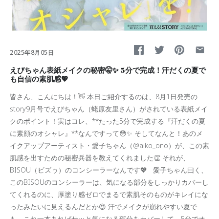
2025年8月05日
えびちゃん表紙メイクの秘密🤫✨ 5分で完成！汗だくの夏で
も自信の素肌感💖
皆さん、こんにちは！👋 本日ご紹介するのは、8月1日発売の
story9月号でえびちゃん（蛯原友里さん）がされている表紙メイ
クのポイント！実はコレ、**たった5分で完成する『汗だくの夏
に素顔のオシャレ』**なんですって😳✨ そしてなんと！あのメ
イクアップアーティスト・愛子ちゃん（@aiko_ono）が、この素
肌感を出すための秘密兵器を教えてくれました👏 それが、
BISOU（ビズゥ）のコンシーラーなんです💖 愛子ちゃん曰く、
このBISOUのコンシーラーは、気になる部分をしっかりカバーし
てくれるのに、厚塗り感ゼロでまるで素肌そのものがキレイにな
ったみたいに見えるんだとか😍 汗でメイクが崩れやすい夏で
も、これ一本あればサッと気になる部分をカバーして、5分でオ