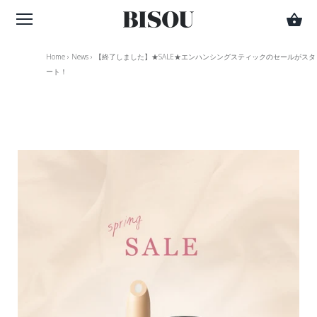
Home
›
News
›
【終了しました】★SALE★エンハンシングスティックのセールがスタ
ート！