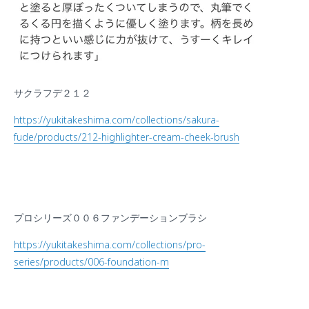
サクラフデ２１２
https://yukitakeshima.com/collections/sakura-
fude/products/212-highlighter-cream-cheek-brush
プロシリーズ００６ファンデーションブラシ
https://yukitakeshima.com/collections/pro-
series/products/006-foundation-m