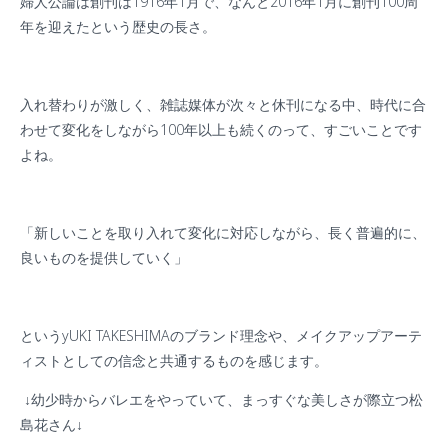
婦人公論は創刊は
1916
年
1
月で、なんと
2016
年
1
月に創刊
100
周
年を迎えたという歴史の長さ。
入れ替わりが激しく、雑誌媒体が次々と休刊になる中、時代に合
わせて変化をしながら
100
年以上も続くのって、すごいことです
よね。
「新しいことを取り入れて変化に対応しながら、長く普遍的に、
良いものを提供していく」
という
yUKI TAKESHIMA
のブランド理念や、メイクアップアーテ
ィストとしての信念と共通するものを感じます。
↓幼少時からバレエをやっていて、まっすぐな美しさが際立つ松
島花さん↓