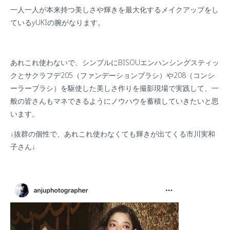
一人一人が本来持つ美しさや輝きを最大化するメイクアップをし
ている
yUKI
の
腕がなります。
あれこれ使わないで、シンプルに
BISOU
エンハンシングスティッ
クとサクラフデ
205
（ファンデーションブラシ）や
208
（コンシ
ーラーブラシ）を駆使した美しさ作りを撮影現場で実践して、一
般の皆さんもマネできるようにノウハウを蓄積していきたいと思
います。
↓抜群の個性で、あれこれ使わなくても輝きが出てくる市川実和
子さん↓