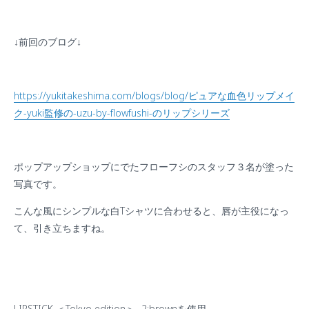
↓
前回のブログ
↓
https://yukitakeshima.com/blogs/blog/
ピュアな血色リップメイ
ク
-yuki
監修の
-uzu-by-flowfushi-
のリップシリーズ
ポップアップショップにでたフローフシのスタッフ３名が塗った
写真です。
こんな風にシンプルな白
T
シャツに合わせると、唇が主役になっ
て、引き立ちますね。
LIPSTICK
＜
Tokyo edition
＞
-2:brown
を使用。