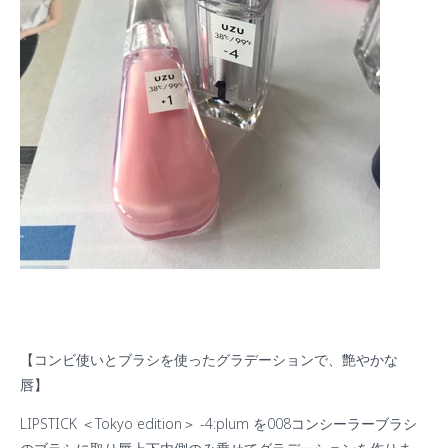
【コンビ使いとブラシを使ったグラデーションで、艶やかな
唇】
LIPSTICK
＜
Tokyo edition
＞
-4:plum
を
008
コンシーラーブラシ