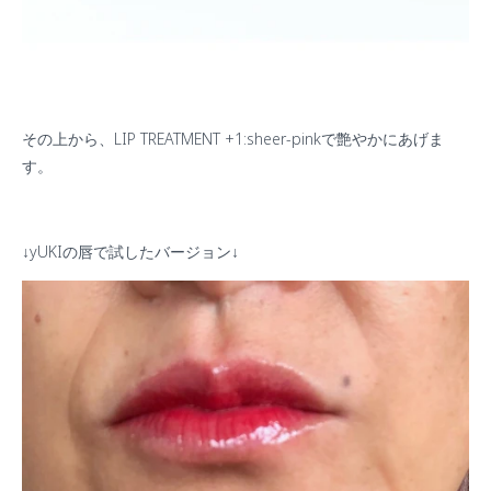
その上から、
LIP TREATMENT +1:sheer-pink
で艶やかにあげま
す。
↓yUKI
の唇で試したバージョン
↓