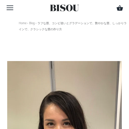
Home
›
Blog
›
ラフな唇、コンビ使いとグラデーションで、艶やかな唇、しっかりラ
インで、クラシックな唇の作り方