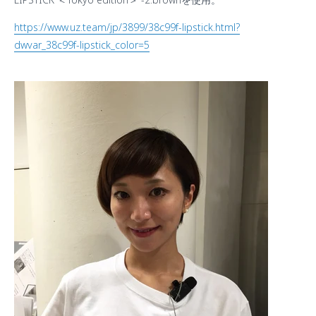
https://www.uz.team/jp/3899/38c99f-lipstick.html?
dwvar_38c99f-lipstick_color=5