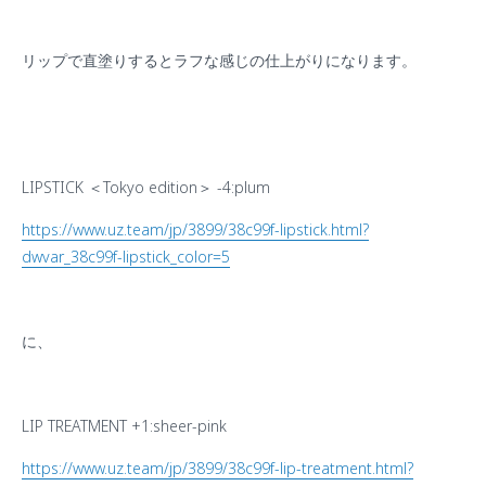
リップで直塗りするとラフな感じの仕上がりになります。
LIPSTICK
＜
Tokyo edition
＞
-4:plum
https://www.uz.team/jp/3899/38c99f-lipstick.html?
dwvar_38c99f-lipstick_color=5
に、
LIP TREATMENT +1:sheer-pink
https://www.uz.team/jp/3899/38c99f-lip-treatment.html?