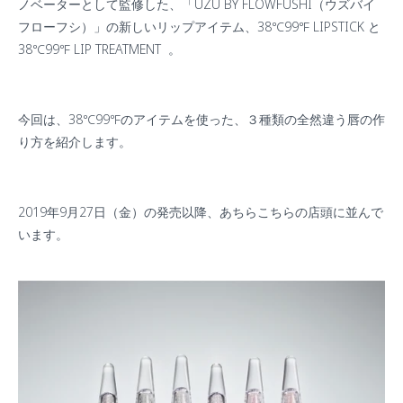
ノベーターとして監修した、「
UZU BY FLOWFUSHI
（ウズ
バイ
フローフシ）」の新しいリップアイテム、
38℃99℉ LIPSTICK
と
38℃99℉ LIP TREATMENT
。
今回は、
38℃99℉
のアイテムを使った、３種類の全然違う唇の作
り方を紹介します。
2019
年
9
月
27
日（金）の発売以降、あちらこちらの店頭に並んで
います。