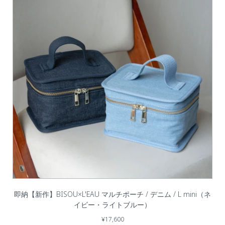
即納【新作】BISOU×L'EAU マルチポーチ / デニム / L mini（ネ
イビー・ライトブルー）
¥17,600