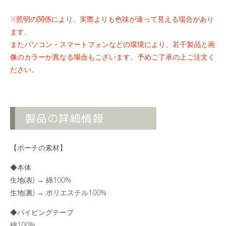
※照明の関係により、実際よりも色味が違って見える場合があり
ます。
またパソコン・スマートフォンなどの環境により、
若干製品と画
像のカラーが異なる場合もございます。予めご了承の上ご注文く
ださい。
【ポーチの素材】
◆本体
生地
(
表
)
→ 綿
100%
生地
(
裏
)
→ ポリエステル
100%
◆パイピングテープ
綿
100%