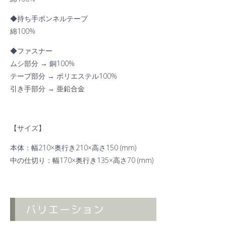
◆持ち手ボンネルテープ
綿
100%
◆ファスナー
ムシ部分 → 銅
100%
テープ部分 → ポリエステル
100%
引き手部分 → 亜鉛合金
【サイズ】
本体：幅210×奥行き210×高さ150 (mm)
中の仕切り：幅
170×奥行き135×高さ70 (mm)