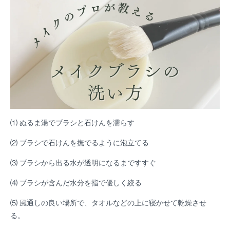
⑴ ぬるま湯でブラシと石けんを濡らす
⑵ ブラシで石けんを撫でるように泡立てる
⑶ ブラシから出る水が透明になるまですすぐ
⑷ ブラシが含んだ水分を指で優しく絞る
⑸ 風通しの良い場所で、タオルなどの上に寝かせて乾燥させ
る。