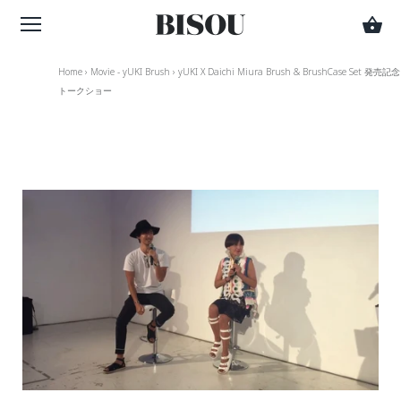
Home
›
Movie - yUKI Brush
›
yUKI X Daichi Miura Brush & BrushCase Set 発売記念
トークショー