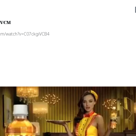
TVCM
com/watch?v=C07ckgiVCB4