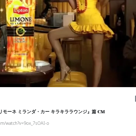
リモーネ ミランダ・カー キラキララウンジ』篇 CM
com/watch?v=9ox_7sOAI-o