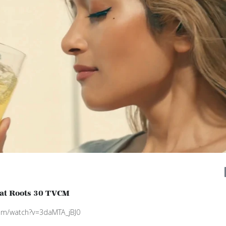
at Roots 30 TVCM
com/watch?v=3daMTA_jBJ0