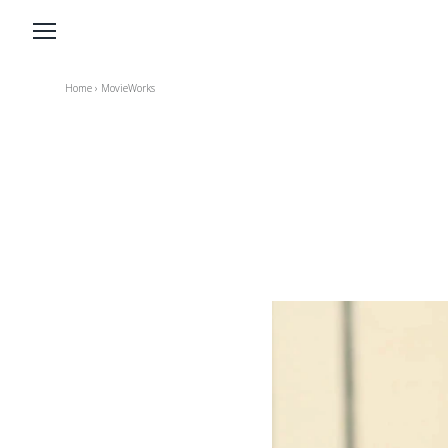
Home
›
MovieWorks