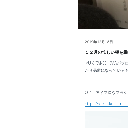
2019年12月18日
１２月の忙しい朝を乗
yUKI TAKESHI
たり品薄になっている
004 アイブロウブラ
https://yukitakeshim