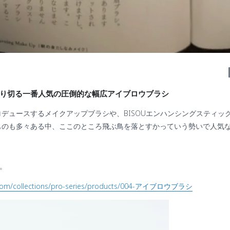
り切る一番人気の圧倒的な幅広アイブロウブラシ
MAがプロデュースするメイクアップブラシや、BISOUエンハンシングスティ
ものも多々ある中、ここのところ飛ぶ鳥を落とすかっていう勢いで人気
シ。
a.com/collections/pro-series/products/004-アイブロウブラシ