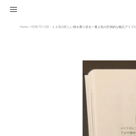
Home
›
HOW TO USE
›
１２月の忙しい朝を乗り切る一番人気の圧倒的な幅広アイブ