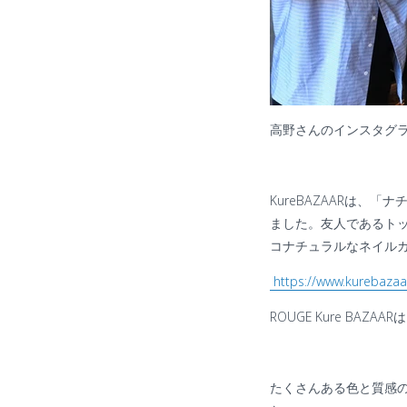
高野さんのインスタグ
KureBAZAAR
は、「ナ
ました。友人であるト
コナチュラルなネイル
https://www.kurebazaar
ROUGE Kure BAZAAR
は
たくさんある色と質感