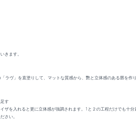
。
ていきます。
の「ラヴ」を直塗りして、マットな質感から、艷と立体感のある唇を作
を足す
ナイザを入れると更に立体感が強調されます。
1
と２の工程だけでも十分
ください。