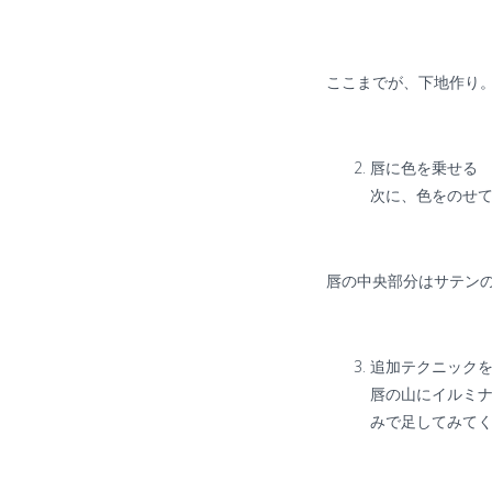
ここまでが、下地作り
唇に色を乗せる
次に、色をのせ
唇の中央部分はサテン
追加テクニック
唇の山にイルミ
みで足してみて