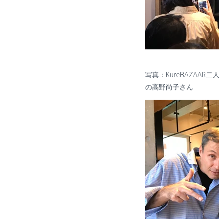
写真：
KureBAZAAR
二
の高野尚子さん