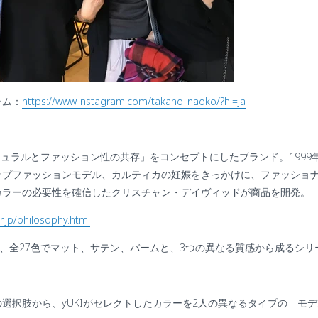
ラム：
https://www.instagram.com/takano_naoko/?hl=ja
チュラルとファッション性の共存」をコンセプトにしたブランド。
1999
ップファッションモデル、カルティカの妊娠をきっかけに、ファッショ
カラーの必要性を確信したクリスチャン・デイヴィッドが商品を開発。
.jp/philosophy.html
、全
27
色でマット、サテン、バームと、
3
つの異なる質感から成るシリ
の選択肢から、
yUKI
がセレクトしたカラーを
2
人の異なるタイプの モデ