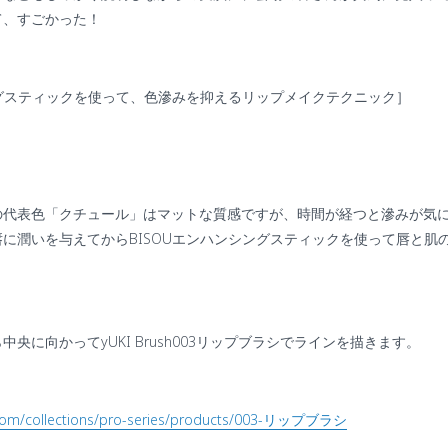
て、すごかった！
グスティックを使って、色滲みを抑えるリップメイクテクニック］
の代表色「クチュール」はマットな質感ですが、時間が経つと滲みが気
唇に潤いを与えてから
BISOU
エンハンシングスティックを使って唇と肌
ら中央に向かって
yUKI Brush003
リップブラシでラインを描きます。
com/collections/pro-series/products/003-
リップブラシ