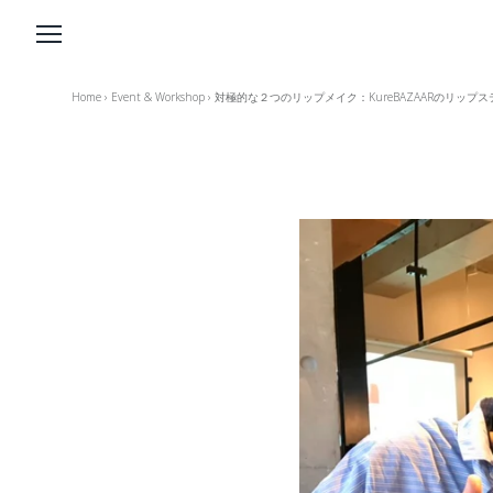
Home
›
Event & Workshop
›
対極的な２つのリップメイク：KureBAZAARのリッ