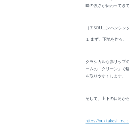
味の強さが伝わってき
［
BISOU
エンハンシン
１
.
まず、下地を作る。
クラシカルな赤リップ
ームの「クリーン」で
を取りやすくします。
そして、上下の口角か
https://yukitakeshima.