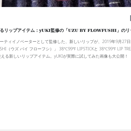
リップアイテム：yUKI監修の「UZU BY FLOWFUSHI」の
ーティイノベーターとして監修した、新しいリップが、
2019
年
9
月
27
日
SHI
（ウズ
バイ
フローフシ）」
38℃99℉ LIPSTICKと 38℃99℉ LIP TR
える新しいリップアイテム。yUKIが実際に試してみた画像も大公開！