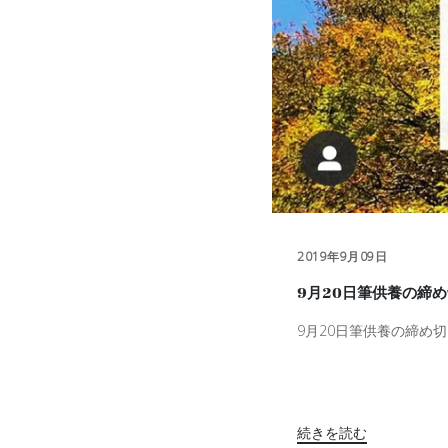
2019年9月09日
9月20日筆供養の締
9
月
20
日筆供養の締め切
続きを読む